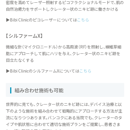
密度を高めてレーザー照射するピコフラクショナルモードで、肌の
自然治癒力をサポートしクレーター状のニキビ跡に働きかける
▶Bibi Clinicのピコレーザーについては
こちら
【シルファームX】
微細な針（マイクロニードル）から高周波（RF）を照射し、線維芽細
胞にアプローチして肌にハリを与え、クレーター状のニキビ跡を
目立たなくする
▶Bibi ClinicのシルファームXについては
こちら
組み合わせ施術も可能
世界的に見ても、クレーター状のニキビ跡には、デバイス治療と以
下のような施術を組み合わせて戦略的にアプローチする方法が主
流になりつつあります。バンコクにある当院でも、クレーターのタ
イプや肌状態に合わせて適切な施術プランをご提案し、患者さま