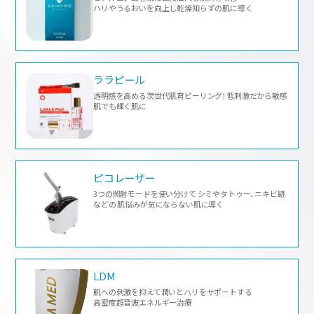
ハリやうるおいを向上し乾燥知らずの肌に導く
ララピール
透明感を高める次世代肌育ピーリング！低刺激だから敏感
肌でも輝く肌に
ピコレーザー
3つの照射モードを使い分けて シミやタトゥー、ニキビ跡
などの 肌悩みが気にならない肌に導く
LDM
肌への刺激を抑えて潤いとハリをサポートする
高密度超音波エネルギー治療