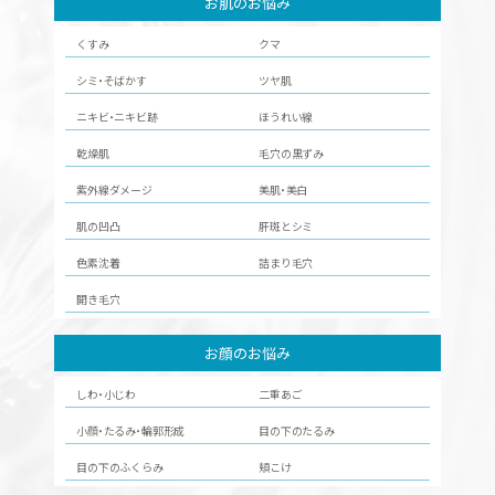
お肌のお悩み
くすみ
クマ
シミ・そばかす
ツヤ肌
ニキビ・ニキビ跡
ほうれい線
乾燥肌
毛穴の黒ずみ
紫外線ダメージ
美肌・美白
肌の凹凸
肝斑とシミ
色素沈着
詰まり毛穴
開き毛穴
お顔のお悩み
しわ・小じわ
二重あご
小顔・たるみ・輪郭形成
目の下のたるみ
目の下のふくらみ
頬こけ