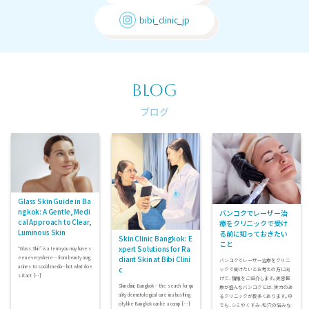
bibi_clinic_jp
BLOG
ブログ
Glass Skin Guide in Ba
ngkok: A Gentle, Medi
バンコクでレーザー治
cal Approach to Clear,
療をクリニックで受け
Luminous Skin
る前に知っておきたい
Skin Clinic Bangkok: E
こと
xpert Solutions for Ra
“Glass Skin” is a term you may have s
een everywhere—from beauty mag
diant Skin at Bibi Clini
バンコクでレーザー治療をクリニ
azines to social media—but what doe
c
ックで受けたいとお考えの方に向
s it act […]
けて、情報をご紹介します。美容医
Skin clinic Bangkok – the search for qu
療が盛んなバンコクには、実力のあ
ality dermatological care in a bustling
るクリニックが数多くあります。中
city like Bangkok can be a comp […]
でも、シミやくすみ、毛穴の悩みな