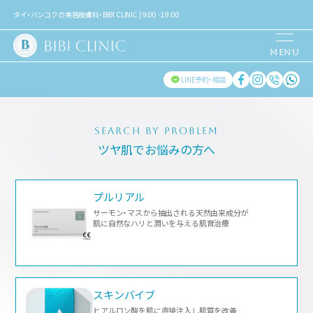
タイ・バンコクの美容皮膚科・BIBI CLINIC | 9:00 - 19:00
LINE予約・相談
SEARCH BY PROBLEM
ツヤ肌
でお悩みの方へ
プルリアル
サーモン・マスから抽出される天然由来成分が
肌に自然なハリと潤いを与える肌育治療
スキンバイブ
ヒアルロン酸を肌に直接注入し肌質を改善