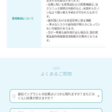
含まれる可能性があります。
・治療に用いる医薬品および医療機器は、当
クリニック医師の判断のもと、米国オルガノ
ン社より個人輸入手続きが行われたもので
す。
使用製剤について
・諸外国における安全性等に係る情報
－重大なリスクや副作用が明らかになってい
ない可能性があります。
・万が一重篤な副作用が出た場合は、国の医
薬品副作用被害救済制度の対象外となりま
す。
Q&A
よくあるご質問
避妊インプラントの効果はいつから現れますか？またどの
Q
くらい効果が続きますか？