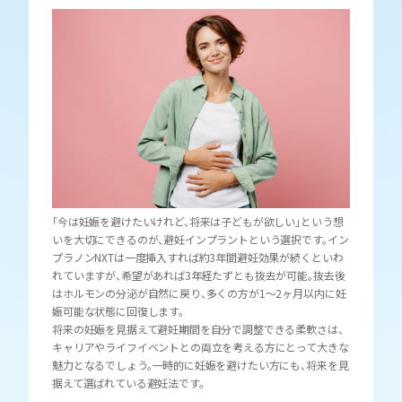
「今は妊娠を避けたいけれど、将来は子どもが欲しい」という想
いを大切にできるのが、避妊インプラントという選択です。イン
プラノンNXTは一度挿入すれば約3年間避妊効果が続くといわ
れていますが、希望があれば3年経たずとも抜去が可能。抜去後
はホルモンの分泌が自然に戻り、多くの方が1〜2ヶ月以内に妊
娠可能な状態に回復します。
将来の妊娠を見据えて避妊期間を自分で調整できる柔軟さは、
キャリアやライフイベントとの両立を考える方にとって大きな
魅力となるでしょう。一時的に妊娠を避けたい方にも、将来を見
据えて選ばれている避妊法です。