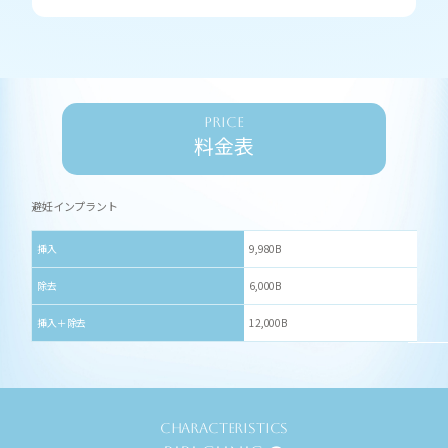
PRICE
料金表
避妊インプラント
挿入
9,980B
除去
6,000B
挿入＋除去
12,000B
CHARACTERISTICS