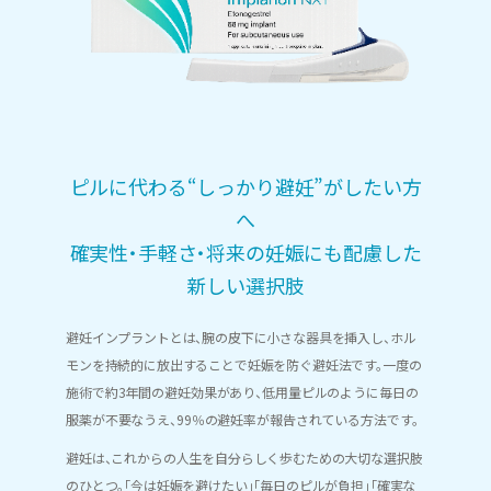
ピルに代わる“しっかり避妊”がしたい方
へ
確実性・手軽さ・将来の妊娠にも配慮した
新しい選択肢
避妊インプラントとは、腕の皮下に小さな器具を挿入し、ホル
モンを持続的に放出することで妊娠を防ぐ避妊法です。
一
度の
施術で約3年間の避妊効果があり、低用量ピルのように毎日の
服薬が不要なうえ、99％の避妊率が報告されている方法です。
避妊は、これからの人生を自分らしく歩むための大切な選択肢
のひとつ。「今は妊娠を避けたい」「毎日のピルが負担」「確実な