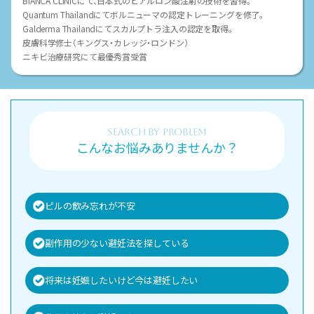
BIANCA CLINICにて、日本式のヒアルロン酸注射の技術を習得。
Quantum Thailandにてボルニューマの認定トレーニングを修了。
Galderma Thailandにてスカルプトラ注入の認定を取得。
皮膚科学修士（キングス・カレッジ・ロンドン）
ニキビ治療研究にて最優秀賞受賞
search BY PROBLEM
こんなお悩みありませんか？
ピルの飲み忘れが不安
副作用の少ない避妊法を探している
将来は妊娠したいけど今は避妊したい