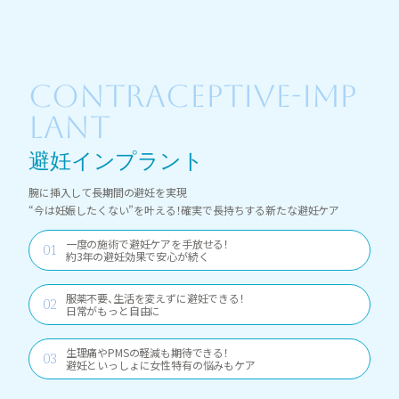
CONTRACEPTIVE-IMP
LANT
避妊インプラント
腕に挿入して長期間の避妊を実現
“今は妊娠したくない”を叶える！確実で長持ちする新たな避妊ケア
一度の施術で避妊ケアを手放せる！
約3年の避妊効果で安心が続く
服薬不要、生活を変えずに避妊できる！
日常がもっと自由に
生理痛やPMSの軽減も期待できる！
避妊といっしょに女性特有の悩みもケア