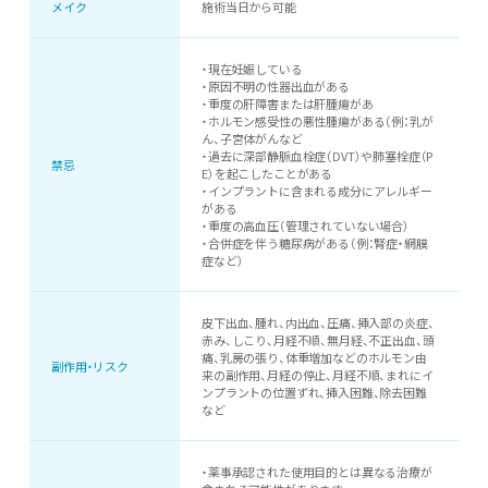
メイク
施術当日から可能
・現在妊娠している
・原因不明の性器出血がある
・重度の肝障害または肝腫瘍があ
・ホルモン感受性の悪性腫瘍がある（例：乳が
ん、子宮体がんなど
・過去に深部静脈血栓症（DVT）や肺塞栓症（P
禁忌
E）を起こしたことがある
・インプラントに含まれる成分にアレルギー
がある
・重度の高血圧（管理されていない場合）
・合併症を伴う糖尿病がある（例：腎症・網膜
症など）
皮下出血、腫れ、内出血、圧痛、挿入部の炎症、
赤み、しこり、月経不順、無月経、不正出血、頭
痛、乳房の張り、体重増加などのホルモン由
副作用・リスク
来の副作用、月経の停止、月経不順、まれにイ
ンプラントの位置ずれ、挿入困難、除去困難
など
・薬事承認された使用目的とは異なる治療が