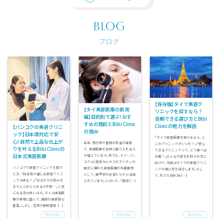
BLOG
ブログ
【保存版】タイで美容ク
【タイ美容医療の新常
リニックを探すなら？
識】目的別で選ぶ！おす
信頼できる選び方とBibi
すめの施術とBibi Clinic
Clinicの魅力を解説
【バンコクの美容クリニ
の強み
ック】日本語対応で安
「タイで美容医療を受けるなら、ど
心！自然で上品な仕上が
近年、旅行中や普段の生活の延長
このクリニックがいいの？」「安心
りを叶えるBibi Clinicの
で、美容医療を気軽に取り入れる人
できるクリニックって、どう選べば
日本式美容医療
が増えています。中でも、タイ・バン
正解？」そんな不安をお持ちの方に
コクは、技術力とホスピタリティの
向けて、今回はタイでの美容クリニ
バンコクで美容クリニックを探す
両立に優れた美容医療の先進都市
ックの選び方を紹介します。そし
とき、「日本語が通じる美容クリニ
として、世界中の女性たちから注目
て、私たちBibi Clini […]
ックはある？」「仕上がりの好みを
されています。とはいえ、「施術 […]
きちんと伝えられるか不安…」と気
になる方は多いはず。 タイは美容医
療が非常に盛んで、施術の選択肢も
豊富。しかし、言語や美的感覚 […]
続きを読む
続きを読む
続きを読む